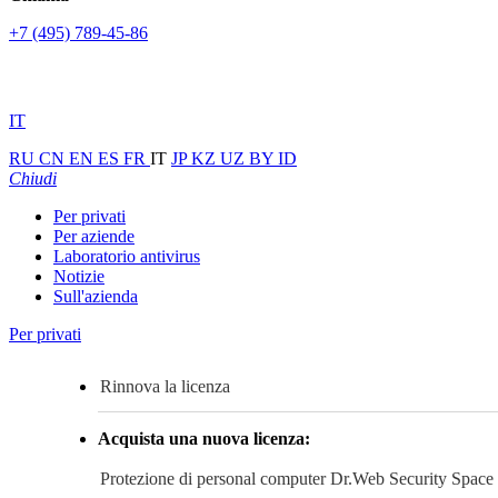
+7 (495) 789-45-86
IT
RU
CN
EN
ES
FR
IT
JP
KZ
UZ
BY
ID
Chiudi
Per privati
Per aziende
Laboratorio antivirus
Notizie
Sull'azienda
Per privati
Rinnova la licenza
Acquista una nuova licenza:
Protezione di personal computer
Dr.Web Security Space