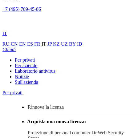
+7 (495) 789-45-86
IT
RU
CN
EN
ES
FR
IT
JP
KZ
UZ
BY
ID
Chiudi
Per privati
Per aziende
Laboratorio antivirus
Notizie
Sull'azienda
Per privati
Rinnova la licenza
Acquista una nuova licenza:
Protezione di personal computer
Dr.Web Security