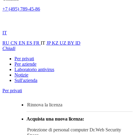
+7 (495) 789-45-86
IT
RU
CN
EN
ES
FR
IT
JP
KZ
UZ
BY
ID
Chiudi
Per privati
Per aziende
Laboratorio antivirus
Notizie
Sull'azienda
Per privati
Rinnova la licenza
Acquista una nuova licenza:
Protezione di personal computer
Dr.Web Security