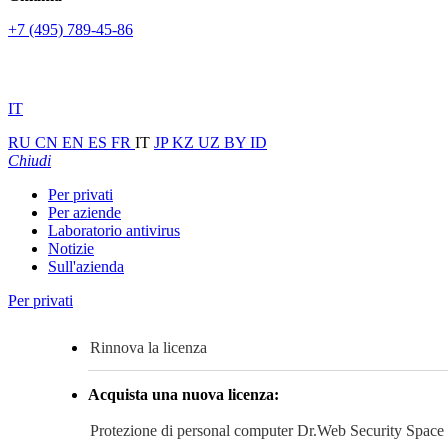
+7 (495) 789-45-86
IT
RU
CN
EN
ES
FR
IT
JP
KZ
UZ
BY
ID
Chiudi
Per privati
Per aziende
Laboratorio antivirus
Notizie
Sull'azienda
Per privati
Rinnova la licenza
Acquista una nuova licenza:
Protezione di personal computer
Dr.Web Security Space