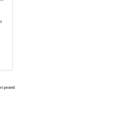
us
i protetti