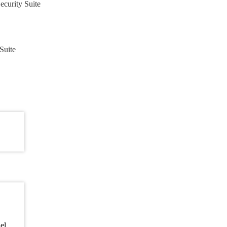
curity Suite
Suite
del