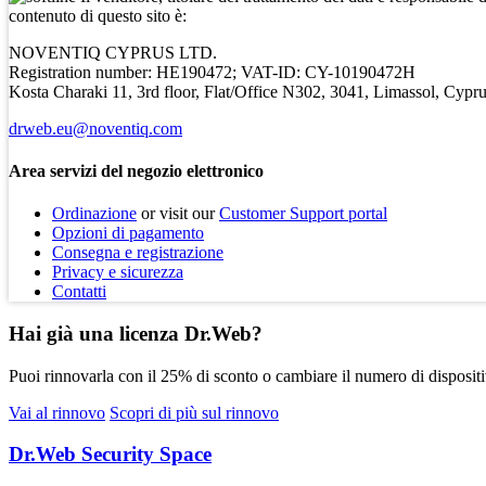
contenuto di questo sito è:
NOVENTIQ CYPRUS LTD.
Registration number: НЕ190472; VAT-ID: CY-10190472H
Kosta Charaki 11, 3rd floor, Flat/Office N302, 3041, Limassol, Cypr
drweb.eu@noventiq.com
Area servizi del negozio elettronico
Ordinazione
or visit our
Customer Support portal
Opzioni di pagamento
Consegna e registrazione
Privacy e sicurezza
Contatti
Hai già una licenza Dr.Web?
Puoi rinnovarla con il
25% di sconto
o cambiare il numero di dispositiv
Vai al rinnovo
Scopri di più sul rinnovo
Dr.Web Security Space